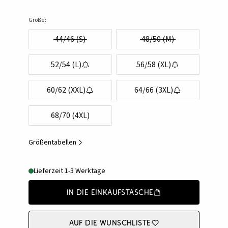
Größe:
44/46 (S)
48/50 (M)
52/54 (L)
56/58 (XL)
60/62 (XXL)
64/66 (3XL)
68/70 (4XL)
Größentabellen
Lieferzeit 1-3 Werktage
In die Einkaufstasche
Auf die Wunschliste