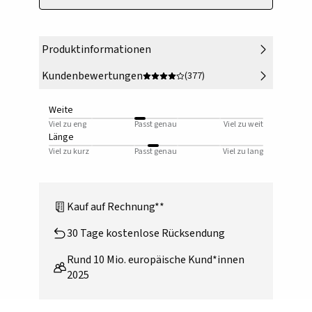
Produktinformationen
Kundenbewertungen
(377)
Weite
Viel zu eng
Passt genau
Viel zu weit
Länge
Viel zu kurz
Passt genau
Viel zu lang
Kauf auf Rechnung**
30 Tage kostenlose Rücksendung
Rund 10 Mio. europäische Kund*innen
2025