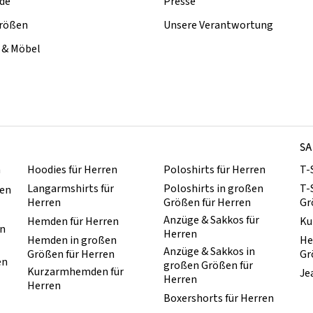
de
Presse
rößen
Unsere Verantwortung
& Möbel
SA
n
Hoodies für Herren
Poloshirts für Herren
T-
Langarmshirts für
Poloshirts in großen
T-
ren
Herren
Größen für Herren
Gr
Anzüge & Sakkos für
Hemden für Herren
Ku
en
Herren
Hemden in großen
He
Anzüge & Sakkos in
Größen für Herren
Gr
en
großen Größen für
Kurzarmhemden für
Je
Herren
Herren
Boxershorts für Herren