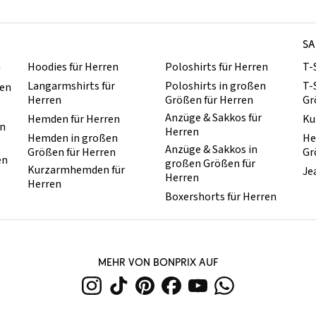
SA
n
Hoodies für Herren
Poloshirts für Herren
T-
Langarmshirts für
Poloshirts in großen
T-
ren
Herren
Größen für Herren
Gr
Anzüge & Sakkos für
Hemden für Herren
Ku
en
Herren
Hemden in großen
He
Anzüge & Sakkos in
Größen für Herren
Gr
en
großen Größen für
Kurzarmhemden für
Je
Herren
Herren
Boxershorts für Herren
MEHR VON BONPRIX AUF