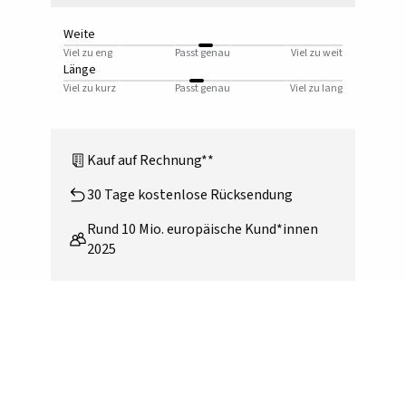
Weite
Viel zu eng
Passt genau
Viel zu weit
Länge
Viel zu kurz
Passt genau
Viel zu lang
Kauf auf Rechnung**
30 Tage kostenlose Rücksendung
Rund 10 Mio. europäische Kund*innen
2025