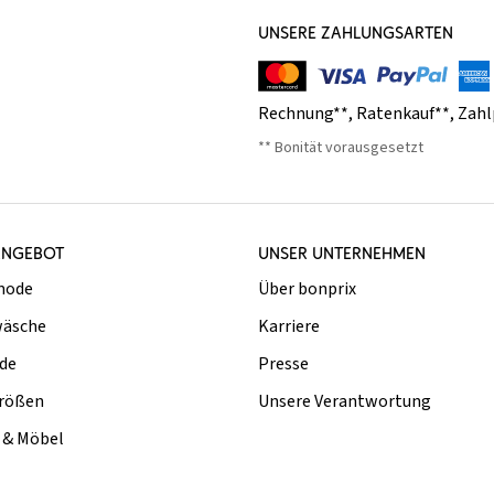
UNSERE ZAHLUNGSARTEN
Rechnung**
,
Ratenkauf**
,
Zahl
** Bonität vorausgesetzt
ANGEBOT
UNSER UNTERNEHMEN
mode
Über bonprix
äsche
Karriere
de
Presse
rößen
Unsere Verantwortung
& Möbel