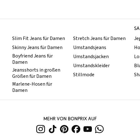
SA
Slim Fit Jeans für Damen
Stretch Jeans für Damen
Je
Skinny Jeans für Damen
Umstandsjeans
Ho
Boyfriend Jeans für
Umstandsjacken
Lo
Damen
Umstandskleider
Bl
Jeansshorts in großen
Stillmode
Sh
Größen für Damen
Marlene-Hosen für
Damen
MEHR VON BONPRIX AUF