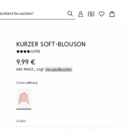
öchtest Du suchen?
Kurzer Soft-Blouson
(
56
)
9,99 €
inkl. MwSt., zzgl.
Versandkosten
Farbe:
softrosa
Größe: