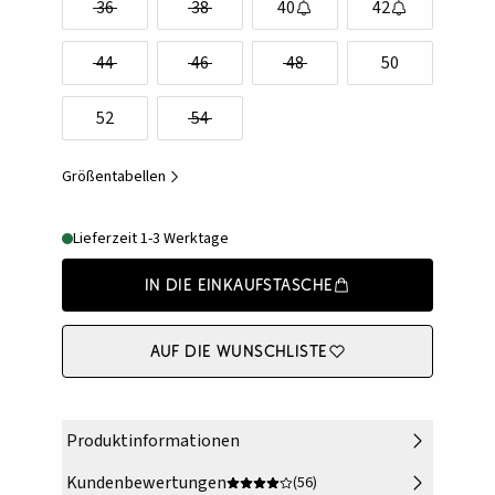
36
38
40
42
44
46
48
50
52
54
Größentabellen
Lieferzeit 1-3 Werktage
In die Einkaufstasche
Auf die Wunschliste
Produktinformationen
Kundenbewertungen
(56)