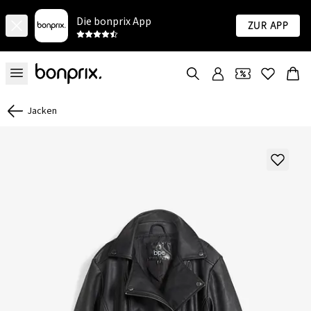
Die bonprix App
Zur App
Jacken