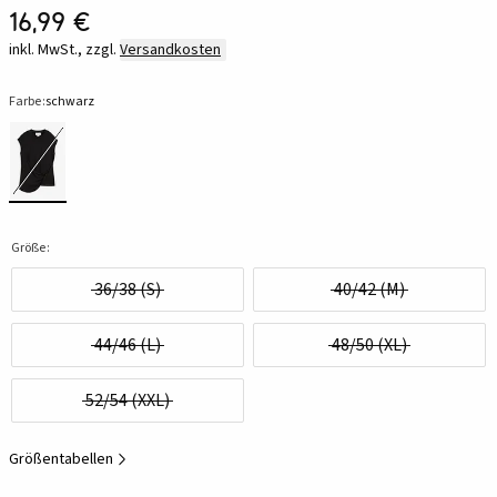
16,99 €
inkl. MwSt., zzgl.
Versandkosten
Farbe:
schwarz
Größe:
36/38 (S)
40/42 (M)
44/46 (L)
48/50 (XL)
52/54 (XXL)
Größentabellen