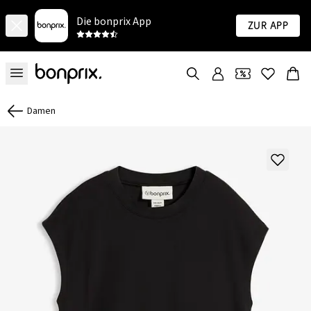
Die bonprix App
Zur App
Damen