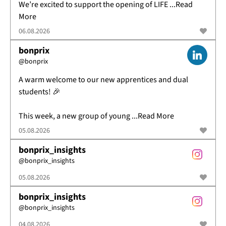
We’re excited to support the opening of LIFE ...Read
More
06.08.2026
bonprix
@
bonprix
A warm welcome to our new apprentices and dual
students! 🎉
This week, a new group of young ...Read More
05.08.2026
bonprix_insights
@
bonprix_insights
05.08.2026
bonprix_insights
@
bonprix_insights
04.08.2026