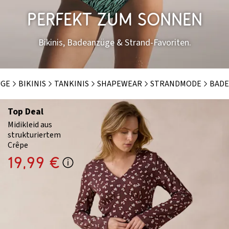
PERFEKT ZUM SONNEN
Bikinis, Badeanzüge & Strand-Favoriten.
ÜGE
BIKINIS
TANKINIS
SHAPEWEAR
STRANDMODE
BADE
Top Deal
Midikleid aus
strukturiertem
Crêpe
19,99 €