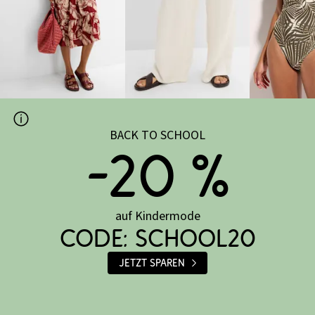
Kleider
Hosen
Bade
BACK TO SCHOOL
-20 %
auf Kindermode
CODE: SCHOOL20
Jetzt sparen