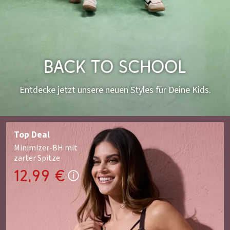
Back to School
Entdecke jetzt unsere neuen Styles für Deine Kids.
Top Deal
Minimizer-BH mit
zarter Spitze
12,99 €