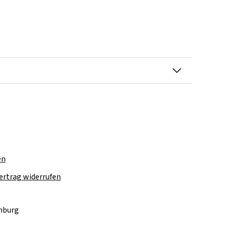
en
ertrag widerrufen
amburg