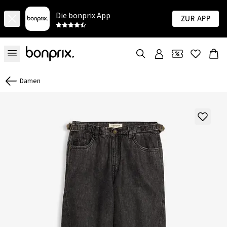
Die bonprix App
Zur App
Damen