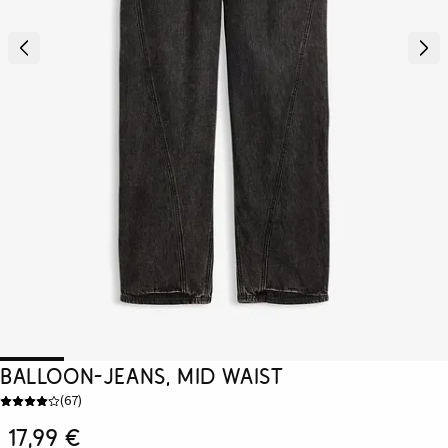
Balloon-Jeans, Mid Waist
(
67
)
17,99 €