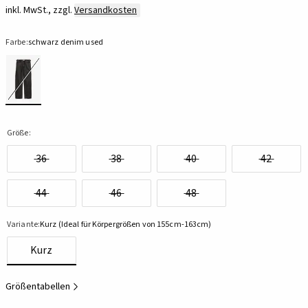
inkl. MwSt., zzgl.
Versandkosten
Farbe:
schwarz denim used
Größe:
36
38
40
42
44
46
48
Variante:
Kurz (Ideal für Körpergrößen von 155cm-163cm)
Kurz
Größentabellen