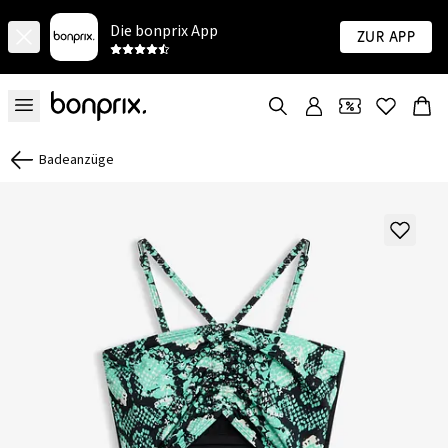
Die bonprix App
Zur App
Badeanzüge