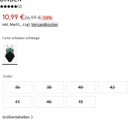
(
2
)
10,99 €
26,99 €
-59%
inkl. MwSt., zzgl.
Versandkosten
Farbe:
schwarz schlange
Größe:
36
38
40
42
44
46
48
Größentabellen