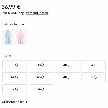
36,99 €
inkl. MwSt., zzgl.
Versandkosten
Farbe:
kristallrosa
Größe:
36
38
40
42
44
46
48
50
52
54
Größentabellen