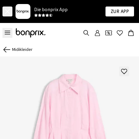
Die bonprix App
Zur App
Midikleider