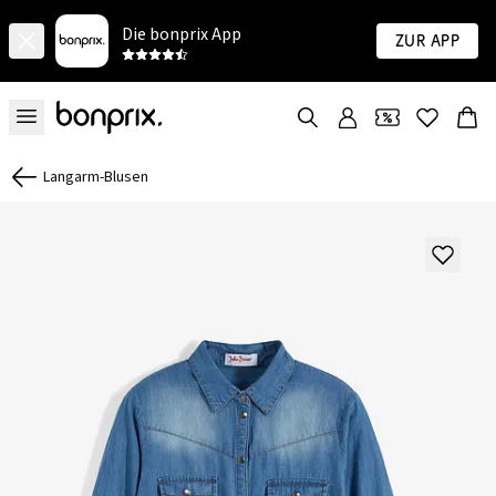
Die bonprix App
Zur App
Langarm-Blusen