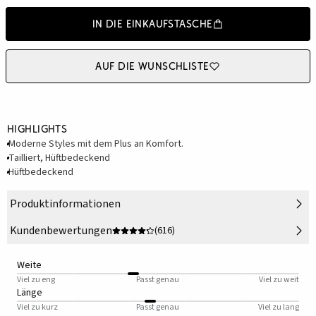
In die Einkaufstasche
Auf die Wunschliste
Highlights
Moderne Styles mit dem Plus an Komfort.
Tailliert, Hüftbedeckend
Hüftbedeckend
Produktinformationen
Kundenbewertungen
(616)
Weite
Viel zu eng
Passt genau
Viel zu weit
Länge
Viel zu kurz
Passt genau
Viel zu lang