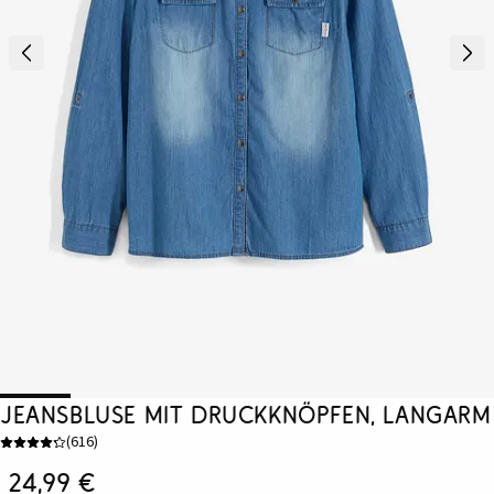
Jeansbluse mit Druckknöpfen, Langarm
(
616
)
24,99 €