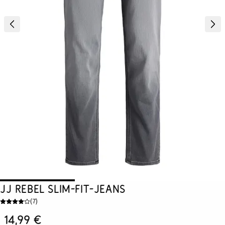
JJ REBEL Slim-Fit-Jeans
(
7
)
14,99 €