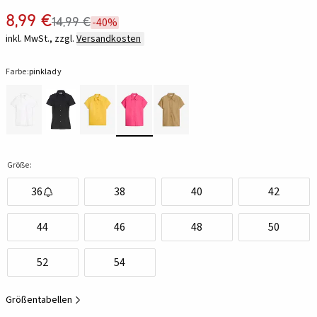
8,99 €
14,99 €
-40%
inkl. MwSt., zzgl.
Versandkosten
Farbe:
pinklady
Größe:
36
38
40
42
44
46
48
50
52
54
Größentabellen