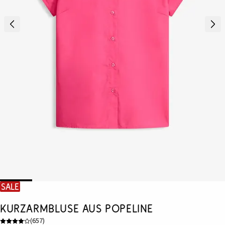
SALE
Kurzarmbluse aus Popeline
(
657
)