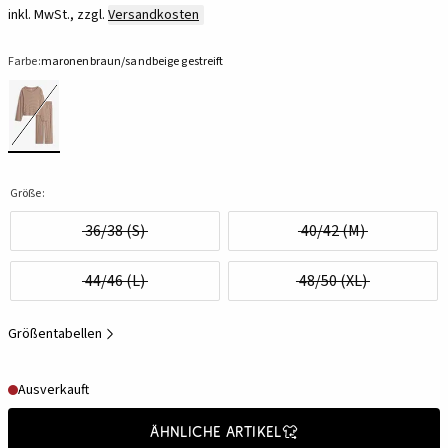
inkl. MwSt., zzgl.
Versandkosten
Farbe:
maronenbraun/sandbeige gestreift
Größe:
36/38 (S)
40/42 (M)
44/46 (L)
48/50 (XL)
Größentabellen
Ausverkauft
Ähnliche Artikel