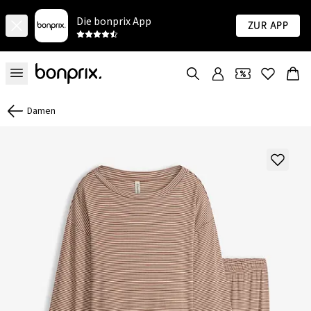
Die bonprix App
Zur App
Damen