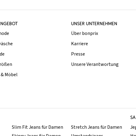
ANGEBOT
UNSER UNTERNEHMEN
mode
Über bonprix
äsche
Karriere
de
Presse
rößen
Unsere Verantwortung
& Möbel
SA
Slim Fit Jeans für Damen
Stretch Jeans für Damen
Je