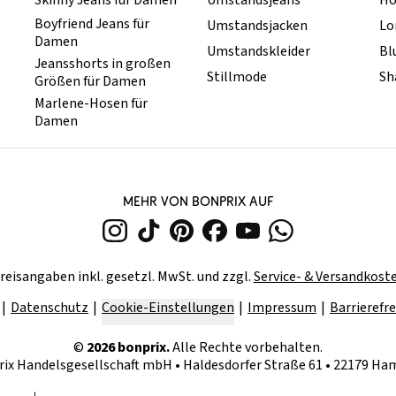
Skinny Jeans für Damen
Umstandsjeans
Ho
Boyfriend Jeans für
Umstandsjacken
Lo
Damen
Umstandskleider
Bl
Jeansshorts in großen
Stillmode
Sh
Größen für Damen
Marlene-Hosen für
Damen
MEHR VON BONPRIX AUF
reisangaben inkl. gesetzl. MwSt. und zzgl.
Service- & Versandkost
Datenschutz
Cookie-Einstellungen
Impressum
Barrierefre
©
2026
bonprix.
Alle Rechte vorbehalten.
rix Handelsgesellschaft mbH
•
Haldesdorfer Straße 61 • 22179 H