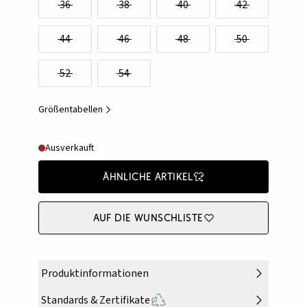
36
38
40
42
44
46
48
50
52
54
Größentabellen
Ausverkauft
Ähnliche Artikel
Auf die Wunschliste
Produktinformationen
Standards & Zertifikate