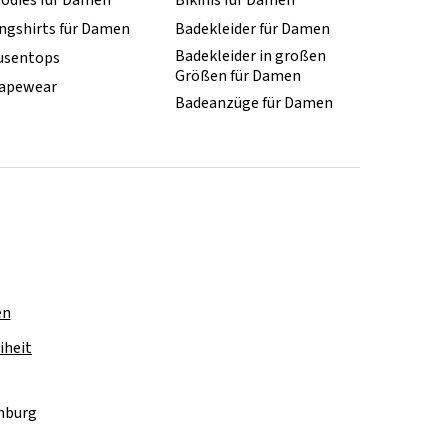
odies für Damen
Bikinis für Damen
ngshirts für Damen
Badekleider für Damen
Badekleider in großen
usentops
Größen für Damen
apewear
Badeanzüge für Damen
en
iheit
amburg