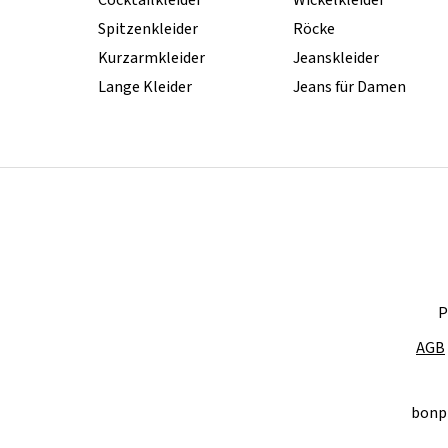
Cocktailkleider
Wickelkleider
Spitzenkleider
Röcke
Kurzarmkleider
Jeanskleider
Lange Kleider
Jeans für Damen
P
AGB
bonp