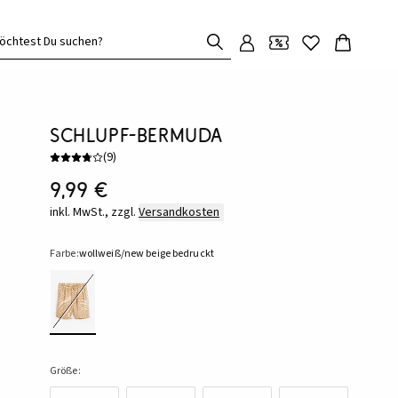
öchtest Du suchen?
Schlupf-Bermuda
(
9
)
9,99 €
inkl. MwSt., zzgl.
Versandkosten
Farbe:
wollweiß/new beige bedruckt
Größe: