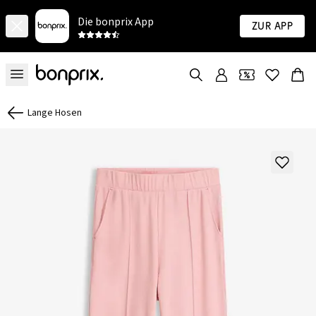
Die bonprix App
Zur App
Lange Hosen