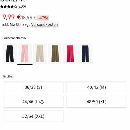
(
296
)
9,99 €
18,99 €
-47%
inkl. MwSt., zzgl.
Versandkosten
Farbe:
aschrosa
Größe:
36/38 (S)
40/42 (M)
44/46 (L)
48/50 (XL)
52/54 (XXL)