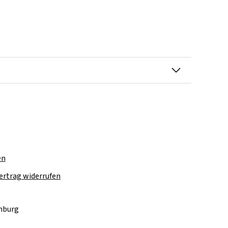
en
ertrag widerrufen
amburg