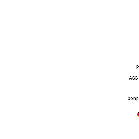
P
AGB
bonp