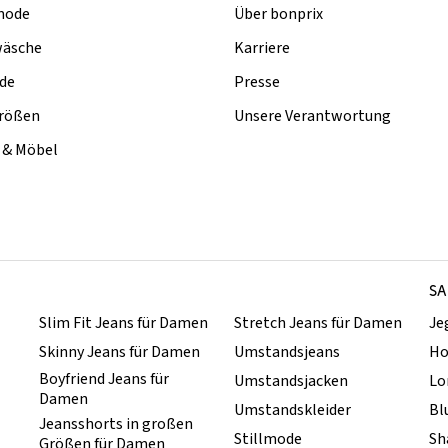
mode
Über bonprix
äsche
Karriere
de
Presse
rößen
Unsere Verantwortung
& Möbel
SA
Slim Fit Jeans für Damen
Stretch Jeans für Damen
Je
Skinny Jeans für Damen
Umstandsjeans
Ho
Boyfriend Jeans für
Umstandsjacken
Lo
Damen
Umstandskleider
Bl
Jeansshorts in großen
Stillmode
Sh
Größen für Damen