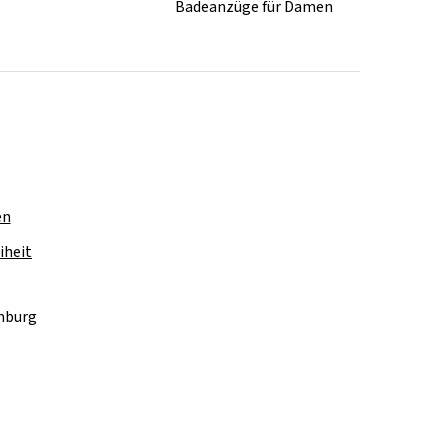
Badeanzüge für Damen
en
iheit
amburg