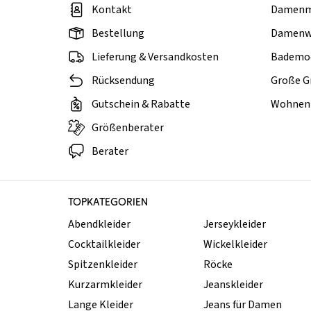
Kontakt
Damen
Bestellung
Damenw
Lieferung & Versandkosten
Bademo
Rücksendung
Große G
Gutschein & Rabatte
Wohnen 
Größenberater
Berater
TOPKATEGORIEN
Abendkleider
Jerseykleider
Cocktailkleider
Wickelkleider
Spitzenkleider
Röcke
Kurzarmkleider
Jeanskleider
Lange Kleider
Jeans für Damen