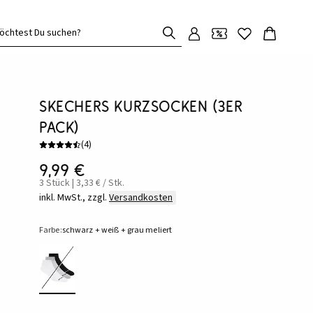
öchtest Du suchen?
Skechers Kurzsocken (3er
Pack)
(
4
)
9,99 €
3 Stück | 3,33 € / Stk.
inkl. MwSt., zzgl.
Versandkosten
Farbe:
schwarz + weiß + grau meliert