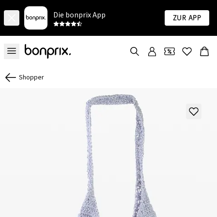
Die bonprix App
Zur App
Shopper