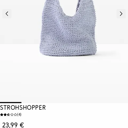
Strohshopper
(
4
)
23,99 €