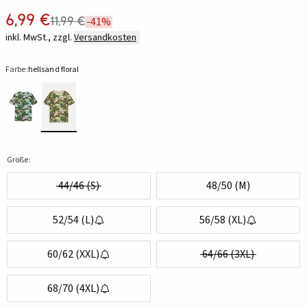
6,99 €
11,99 €
-41%
inkl. MwSt., zzgl.
Versandkosten
Farbe:
hellsand floral
Größe:
44/46 (S)
48/50 (M)
52/54 (L)
56/58 (XL)
60/62 (XXL)
64/66 (3XL)
68/70 (4XL)