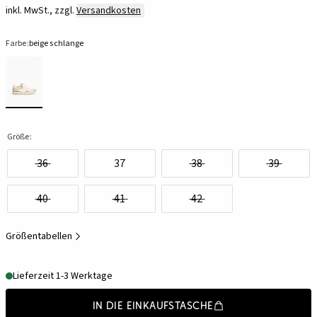
inkl. MwSt., zzgl.
Versandkosten
Farbe:
beige schlange
Größe:
36
37
38
39
40
41
42
Größentabellen
Lieferzeit 1-3 Werktage
In die Einkaufstasche