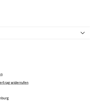
en
ertrag widerrufen
amburg