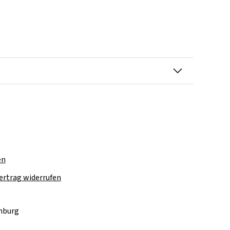
en
ertrag widerrufen
amburg