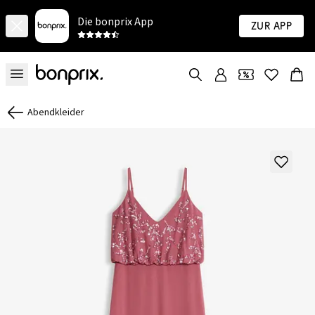
Die bonprix App
Zur App
Abendkleider