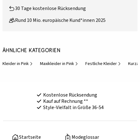
30 Tage kostenlose Rücksendung
Rund 10 Mio. europäische Kund*innen 2025
Ähnliche Kategorien
Kleider in Pink
Maxikleider in Pink
Festliche Kleider
Kurza
Kostenlose Rücksendung
Kauf auf Rechnung **
Style-Vielfalt in Größe 36-54
Startseite
Modeglossar