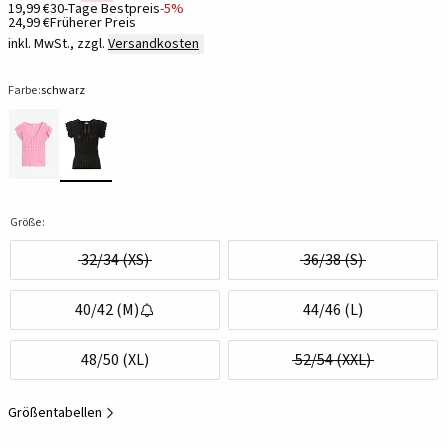
19,99 €
30-Tage Bestpreis
-5%
24,99 €
Früherer Preis
inkl. MwSt., zzgl.
Versandkosten
Farbe:
schwarz
Größe:
32/34 (XS)
36/38 (S)
40/42 (M)
44/46 (L)
48/50 (XL)
52/54 (XXL)
Größentabellen