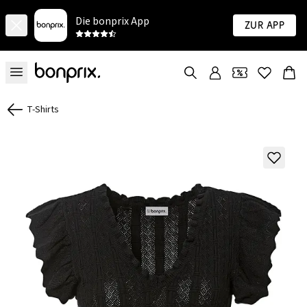
Die bonprix App
Zur App
T-Shirts