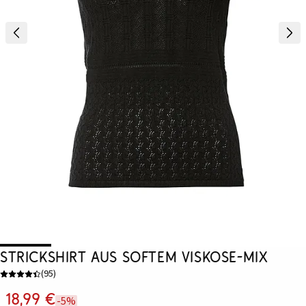
Strickshirt aus softem Viskose-Mix
(
95
)
18,99 €
-5%