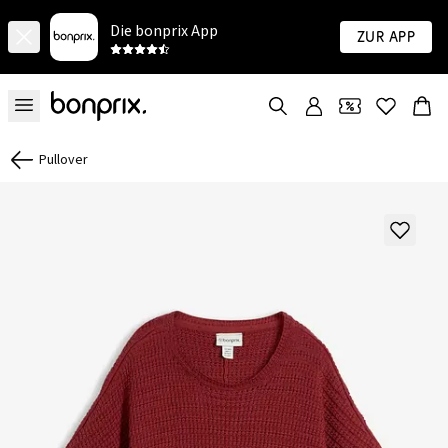
Die bonprix App
Zur App
Pullover