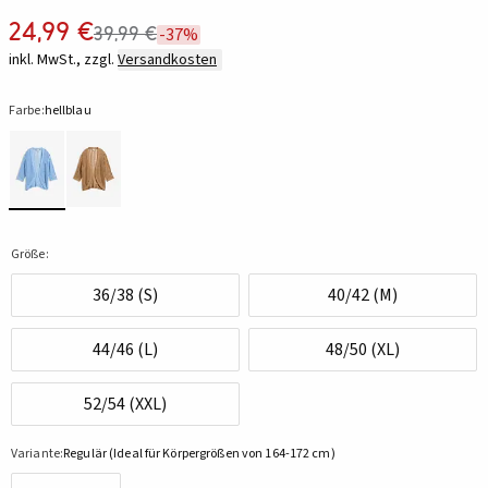
24,99 €
39,99 €
-37%
inkl. MwSt., zzgl.
Versandkosten
Farbe:
hellblau
Größe:
36/38 (S)
40/42 (M)
44/46 (L)
48/50 (XL)
52/54 (XXL)
Variante:
Regulär (Ideal für Körpergrößen von 164-172 cm)