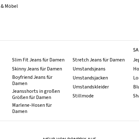
& Möbel
SA
Slim Fit Jeans für Damen
Stretch Jeans für Damen
Je
Skinny Jeans für Damen
Umstandsjeans
Ho
Boyfriend Jeans für
Umstandsjacken
Lo
Damen
Umstandskleider
Bl
Jeansshorts in großen
Stillmode
Sh
Größen für Damen
Marlene-Hosen für
Damen