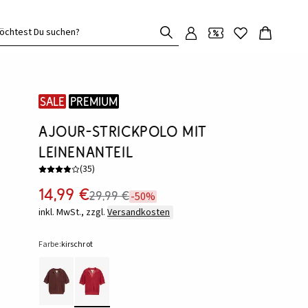
öchtest Du suchen?
SALE
Premium
Ajour-Strickpolo mit
Leinenanteil
(
35
)
14,99 €
29,99 €
-50%
inkl. MwSt., zzgl.
Versandkosten
Farbe:
kirschrot