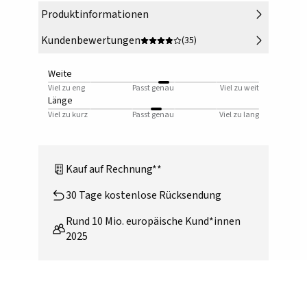
Produktinformationen
Kundenbewertungen
(35)
Weite
Viel zu eng
Passt genau
Viel zu weit
Länge
Viel zu kurz
Passt genau
Viel zu lang
Kauf auf Rechnung**
30 Tage kostenlose Rücksendung
Rund 10 Mio. europäische Kund*innen
2025