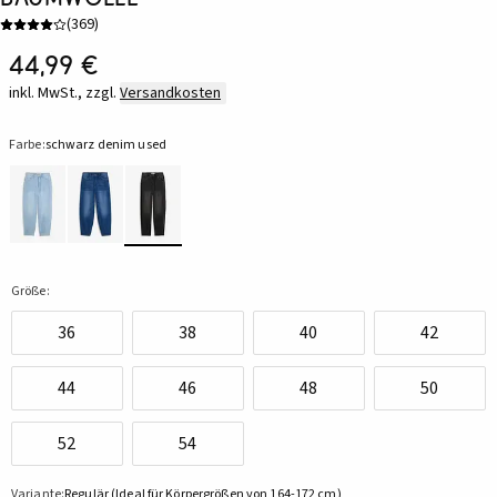
(
369
)
44,99 €
inkl. MwSt., zzgl.
Versandkosten
Farbe:
schwarz denim used
Größe:
36
38
40
42
44
46
48
50
52
54
Variante:
Regulär (Ideal für Körpergrößen von 164-172 cm)