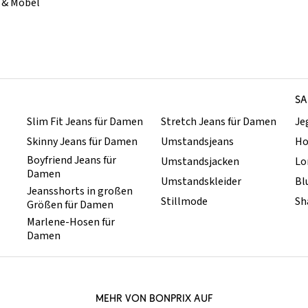
& Möbel
SA
Slim Fit Jeans für Damen
Stretch Jeans für Damen
Je
Skinny Jeans für Damen
Umstandsjeans
Ho
Boyfriend Jeans für
Umstandsjacken
Lo
Damen
Umstandskleider
Bl
Jeansshorts in großen
Stillmode
Sh
Größen für Damen
Marlene-Hosen für
Damen
MEHR VON BONPRIX AUF