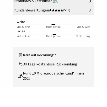
Standards & Zertifikate
Kundenbewertungen
(533)
Weite
Viel zu eng
Passt genau
Viel zu weit
Länge
Viel zu kurz
Passt genau
Viel zu lang
Kauf auf Rechnung**
30 Tage kostenlose Rücksendung
Rund 10 Mio. europäische Kund*innen
2025