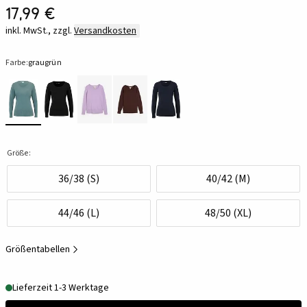
17,99 €
inkl. MwSt., zzgl.
Versandkosten
Farbe:
graugrün
Größe:
36/38 (S)
40/42 (M)
44/46 (L)
48/50 (XL)
Größentabellen
Lieferzeit 1-3 Werktage