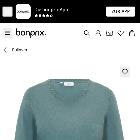
Die bonprix App
Zur App
Pullover