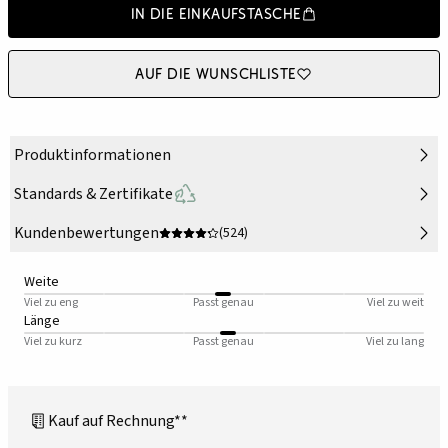
In die Einkaufstasche
Auf die Wunschliste
Produktinformationen
Standards & Zertifikate
Kundenbewertungen
(524)
Weite
Viel zu eng
Passt genau
Viel zu weit
Länge
Viel zu kurz
Passt genau
Viel zu lang
Kauf auf Rechnung**