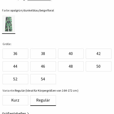
Farbe:
opalgrün/dunkelblau/beige floral
Größe:
36
38
40
42
44
46
48
50
52
54
Variante:
Regulär (Ideal für Körpergrößen von 164-172 cm)
Kurz
Regulär
Größentabellen