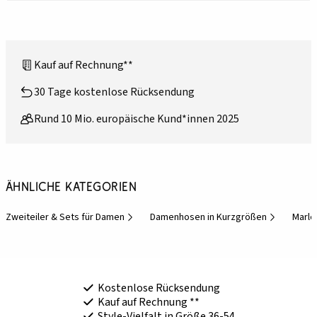
Kauf auf Rechnung**
30 Tage kostenlose Rücksendung
Rund 10 Mio. europäische Kund*innen 2025
Ähnliche Kategorien
Zweiteiler & Sets für Damen
Damenhosen in Kurzgrößen
Marle
Kostenlose Rücksendung
Kauf auf Rechnung **
Style-Vielfalt in Größe 36-54