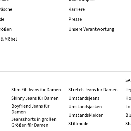
äsche
Karriere
de
Presse
rößen
Unsere Verantwortung
& Möbel
SA
Slim Fit Jeans für Damen
Stretch Jeans für Damen
Je
Skinny Jeans für Damen
Umstandsjeans
Ho
Boyfriend Jeans für
Umstandsjacken
Lo
Damen
Umstandskleider
Bl
Jeansshorts in großen
Stillmode
Sh
Größen für Damen