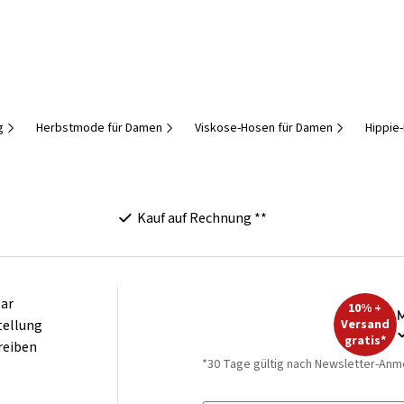
g
Herbstmode für Damen
Viskose-Hosen für Damen
Hippie
Kauf auf Rechnung **
ar
10% +
M
tellung
Versand
gratis*
reiben
*30 Tage gültig nach Newsletter-Anm