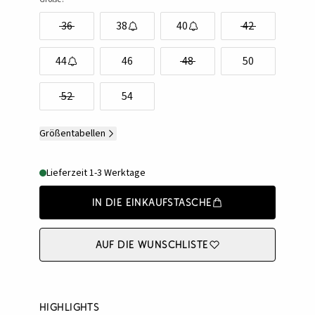
36
38
40
42
44
46
48
50
52
54
Größentabellen
Lieferzeit 1-3 Werktage
In die Einkaufstasche
Auf die Wunschliste
Highlights