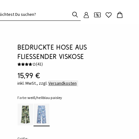
öchtest Du suchen?
bedruckte Hose aus
fließender Viskose
(
41
)
15,99 €
inkl. MwSt., zzgl.
Versandkosten
Farbe:
weiß/hellblau paisley
Größe: