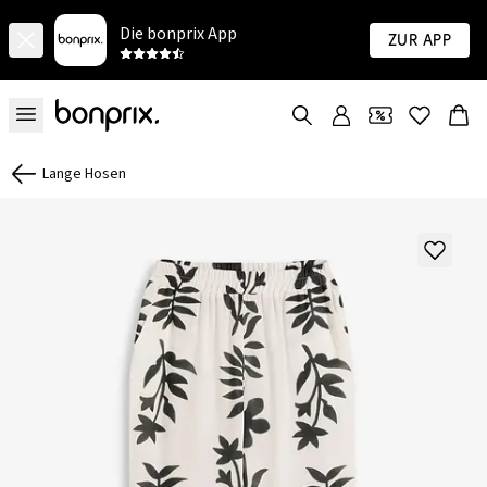
Die bonprix App
Zur App
Lange Hosen