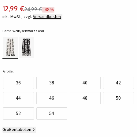
12,99 €
24,99 €
-48%
inkl. MwSt., zzgl.
Versandkosten
Farbe:
weiß/schwarz floral
Größe:
36
38
40
42
44
46
48
50
52
54
Größentabellen