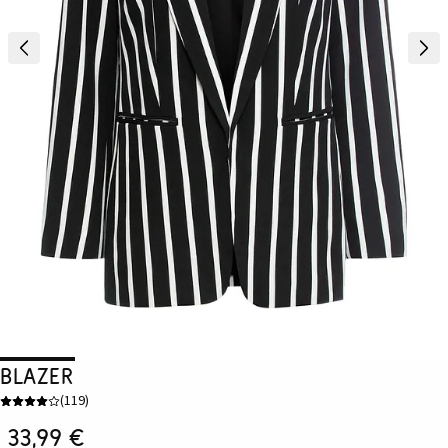
Blazer
(
119
)
33,99 €