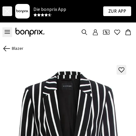
Die bonprix App
Zur App
Blazer