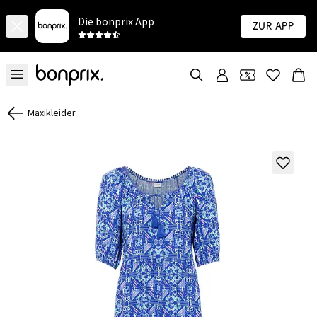
Die bonprix App
Zur App
Maxikleider