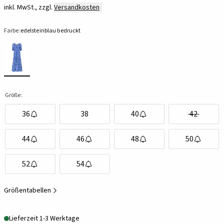
inkl. MwSt., zzgl.
Versandkosten
Farbe:
edelsteinblau bedruckt
Größe:
36
38
40
42
44
46
48
50
52
54
Größentabellen
Lieferzeit 1-3 Werktage