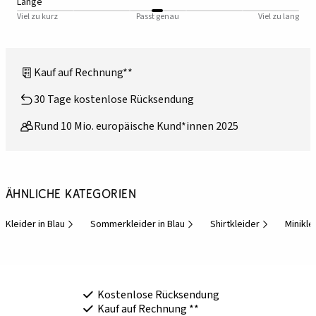
Länge
Viel zu kurz
Passt genau
Viel zu lang
Kauf auf Rechnung**
30 Tage kostenlose Rücksendung
Rund 10 Mio. europäische Kund*innen 2025
Ähnliche Kategorien
Kleider in Blau
Sommerkleider in Blau
Shirtkleider
Minikle
Kostenlose Rücksendung
Kauf auf Rechnung **