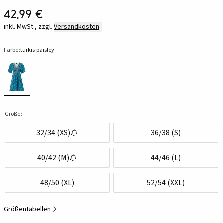
42,99 €
inkl. MwSt., zzgl.
Versandkosten
Farbe:
türkis paisley
Größe:
32/34 (XS)
36/38 (S)
40/42 (M)
44/46 (L)
48/50 (XL)
52/54 (XXL)
Größentabellen