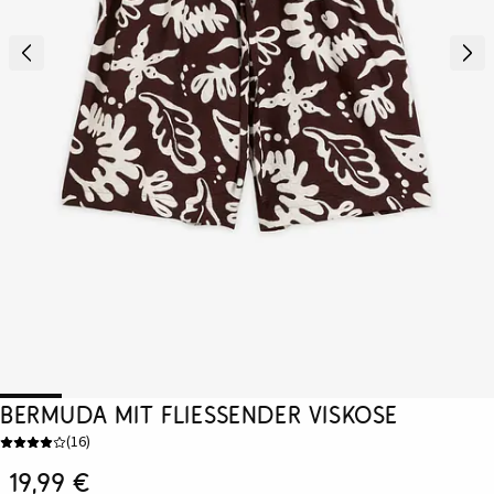
Bermuda mit fließender Viskose
(
16
)
19,99 €