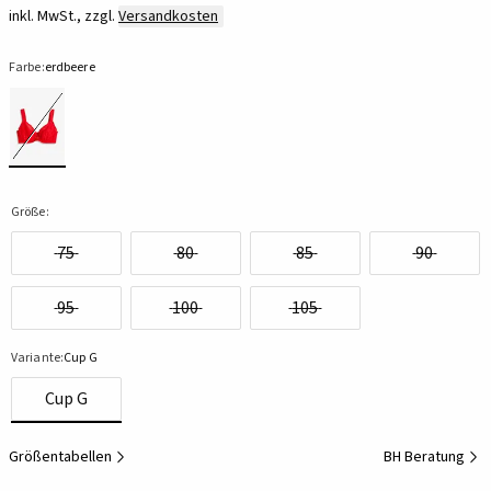
inkl. MwSt., zzgl.
Versandkosten
Farbe:
erdbeere
Größe:
75
80
85
90
95
100
105
Variante:
Cup G
Cup G
Größentabellen
BH Beratung