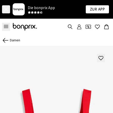
Die bonprix App
Zur App
Damen