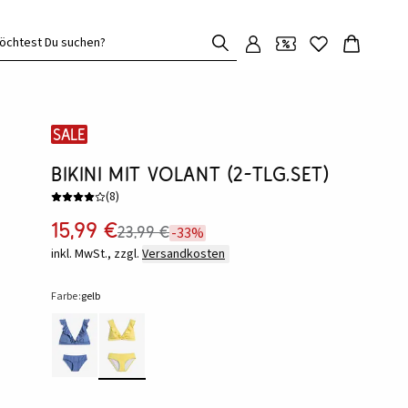
öchtest Du suchen?
SALE
Bikini mit Volant (2-tlg.Set)
(
8
)
15,99 €
23,99 €
-33%
inkl. MwSt., zzgl.
Versandkosten
Farbe:
gelb