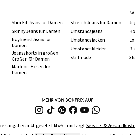
SA
Slim Fit Jeans für Damen
Stretch Jeans für Damen
Je
Skinny Jeans für Damen
Umstandsjeans
Ho
Boyfriend Jeans für
Umstandsjacken
Lo
Damen
Umstandskleider
Bl
Jeansshorts in großen
Stillmode
Sh
Größen für Damen
Marlene-Hosen für
Damen
MEHR VON BONPRIX AUF
reisangaben inkl. gesetzl. MwSt. und zzgl.
Service- & Versandkost