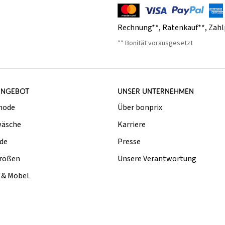
Rechnung**
,
Ratenkauf**
,
Zahl
** Bonität vorausgesetzt
ANGEBOT
UNSER UNTERNEHMEN
mode
Über bonprix
äsche
Karriere
de
Presse
rößen
Unsere Verantwortung
& Möbel