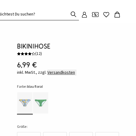
öchtest Du suchen?
Bikinihose
(
12
)
6,99 €
inkl. MwSt., zzgl.
Versandkosten
Farbe:
blau floral
Größe: