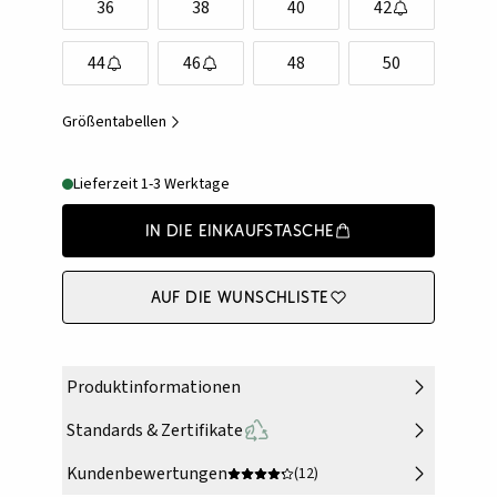
36
38
40
42
44
46
48
50
Größentabellen
Lieferzeit 1-3 Werktage
In die Einkaufstasche
Auf die Wunschliste
Produktinformationen
Standards & Zertifikate
Kundenbewertungen
(12)