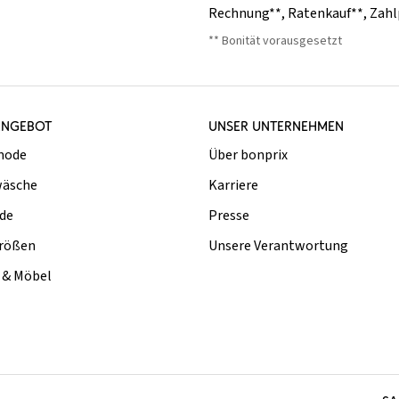
Rechnung**
,
Ratenkauf**
,
Zahl
** Bonität vorausgesetzt
ANGEBOT
UNSER UNTERNEHMEN
mode
Über bonprix
äsche
Karriere
de
Presse
rößen
Unsere Verantwortung
& Möbel