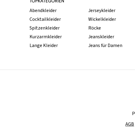
TOPKATEGORIEN
Abendkleider
Jerseykleider
Cocktailkleider
Wickelkleider
Spitzenkleider
Röcke
Kurzarmkleider
Jeanskleider
Lange Kleider
Jeans für Damen
P
AGB