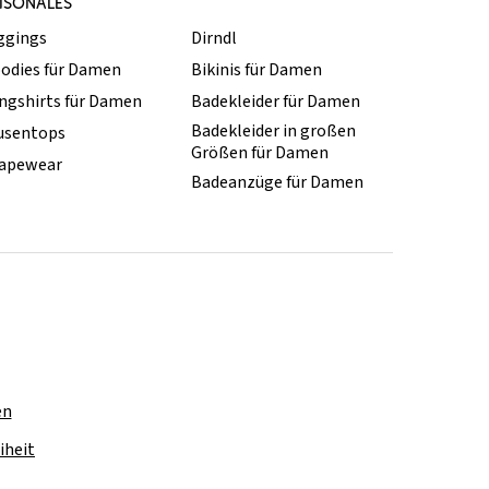
ISONALES
ggings
Dirndl
odies für Damen
Bikinis für Damen
ngshirts für Damen
Badekleider für Damen
Badekleider in großen
usentops
Größen für Damen
apewear
Badeanzüge für Damen
en
iheit