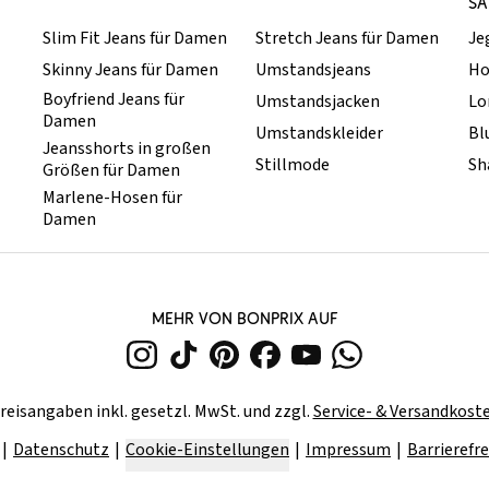
SA
Slim Fit Jeans für Damen
Stretch Jeans für Damen
Je
Skinny Jeans für Damen
Umstandsjeans
Ho
Boyfriend Jeans für
Umstandsjacken
Lo
Damen
Umstandskleider
Bl
Jeansshorts in großen
Stillmode
Sh
Größen für Damen
Marlene-Hosen für
Damen
MEHR VON BONPRIX AUF
reisangaben inkl. gesetzl. MwSt. und zzgl.
Service- & Versandkost
Datenschutz
Cookie-Einstellungen
Impressum
Barrierefre