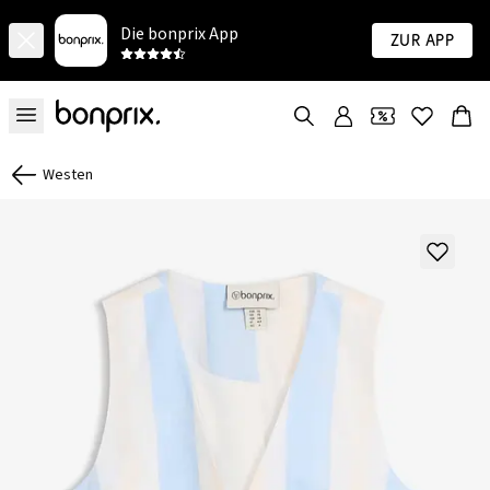
Die bonprix App
Zur App
Westen