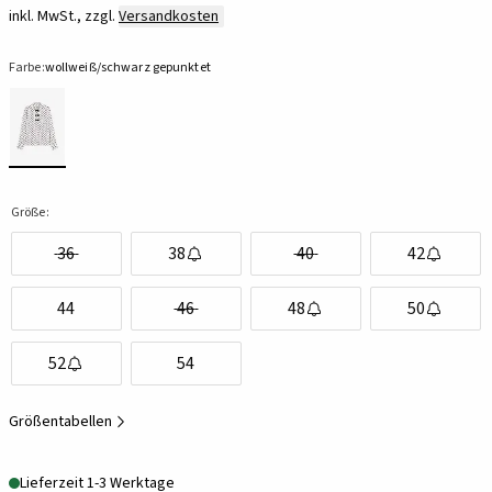
inkl. MwSt., zzgl.
Versandkosten
Farbe:
wollweiß/schwarz gepunktet
Größe:
36
38
40
42
44
46
48
50
52
54
Größentabellen
Lieferzeit 1-3 Werktage