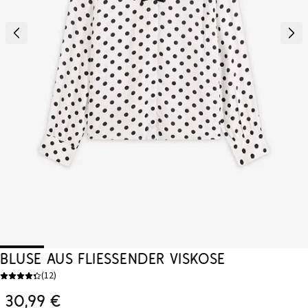
Bluse aus fließender Viskose
(
12
)
30,99 €