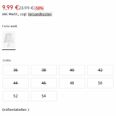
9,99 €
23,99 €
-58%
inkl. MwSt., zzgl.
Versandkosten
Farbe:
weiß
Größe:
36
38
40
42
44
46
48
50
52
54
Größentabellen