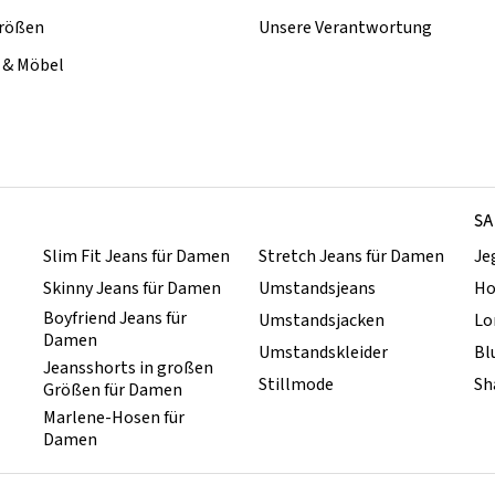
rößen
Unsere Verantwortung
& Möbel
SA
Slim Fit Jeans für Damen
Stretch Jeans für Damen
Je
Skinny Jeans für Damen
Umstandsjeans
Ho
Boyfriend Jeans für
Umstandsjacken
Lo
Damen
Umstandskleider
Bl
Jeansshorts in großen
Stillmode
Sh
Größen für Damen
Marlene-Hosen für
Damen