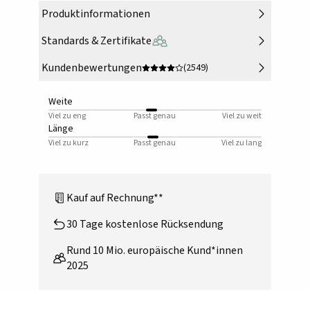
Produktinformationen
Standards & Zertifikate
Kundenbewertungen
(2549)
Weite
Viel zu eng
Passt genau
Viel zu weit
Länge
Viel zu kurz
Passt genau
Viel zu lang
Kauf auf Rechnung**
30 Tage kostenlose Rücksendung
Rund 10 Mio. europäische Kund*innen
2025