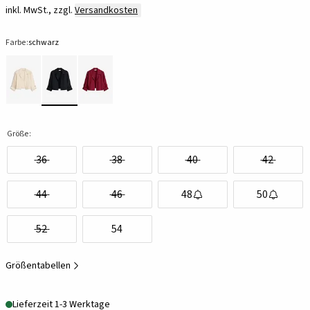
inkl. MwSt., zzgl.
Versandkosten
Farbe:
schwarz
Größe:
36
38
40
42
44
46
48
50
52
54
Größentabellen
Lieferzeit 1-3 Werktage