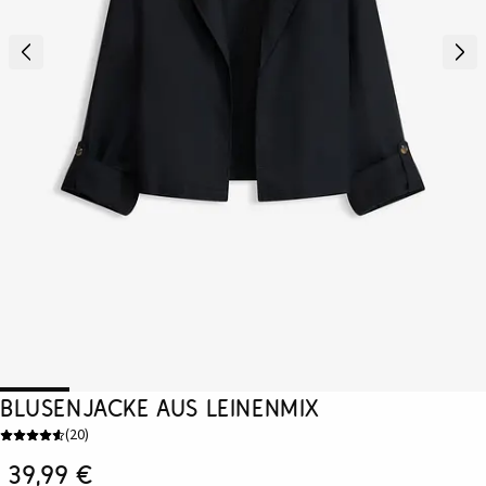
Blusenjacke aus Leinenmix
(
20
)
39,99 €