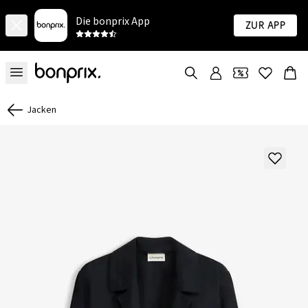
Die bonprix App
Zur App
Jacken