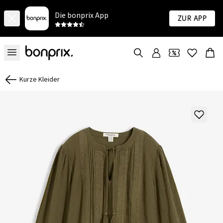
Die bonprix App
Zur App
Kurze Kleider