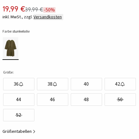
19,99 €
39,99 €
-50%
inkl. MwSt., zzgl.
Versandkosten
Farbe:
dunkeloliv
Größe:
36
38
40
42
44
46
48
50
52
Größentabellen