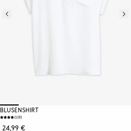
Blusenshirt
(
8
)
24,99 €