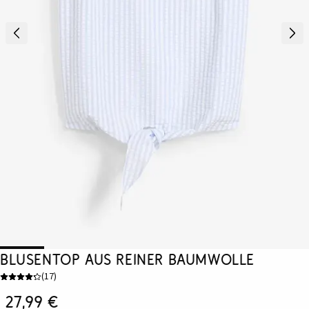
Blusentop aus reiner Baumwolle
(
17
)
27,99 €